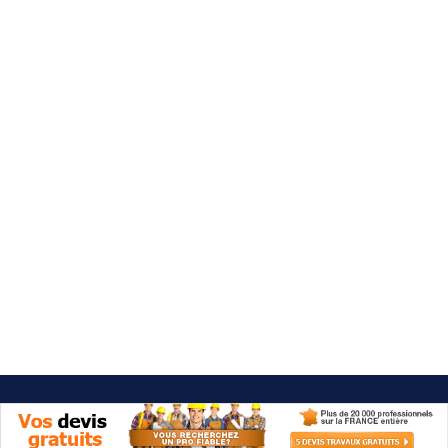
Besoin d'aide 09 77 77 41 64
Category: Aménagement
dressing
It seems we can't find what you're looking for.