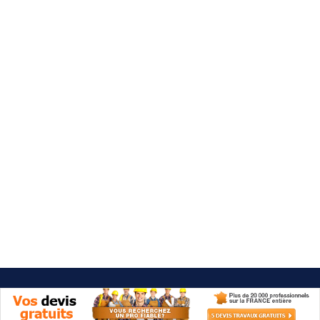
Besoin d'aide 09 77 77 41 64
Category: Mur : peinture, papier
peint, enduit
It seems we can't find what you're looking for.