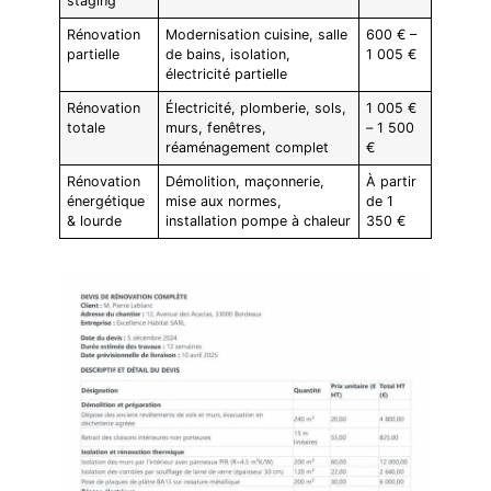
staging
Rénovation
Modernisation cuisine, salle
600 € –
partielle
de bains, isolation,
1 005 €
électricité partielle
Rénovation
Électricité, plomberie, sols,
1 005 €
totale
murs, fenêtres,
– 1 500
réaménagement complet
€
Rénovation
Démolition, maçonnerie,
À partir
énergétique
mise aux normes,
de 1
& lourde
installation pompe à chaleur
350 €