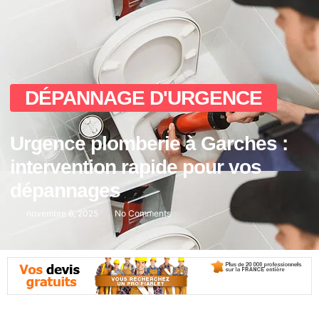
DÉPANNAGE D'URGENCE
Urgence plomberie à Garches :
intervention rapide pour vos
dépannages
novembre 6, 2025
No Comments