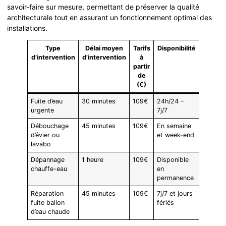
savoir-faire sur mesure, permettant de préserver la qualité
architecturale tout en assurant un fonctionnement optimal des
installations.
Type
Délai moyen
Tarifs
Disponibilité
d’intervention
d’intervention
à
partir
de
(€)
Fuite d’eau
30 minutes
109€
24h/24 –
urgente
7j/7
Débouchage
45 minutes
109€
En semaine
d’évier ou
et week-end
lavabo
Dépannage
1 heure
109€
Disponible
chauffe-eau
en
permanence
Réparation
45 minutes
109€
7j/7 et jours
fuite ballon
fériés
d’eau chaude