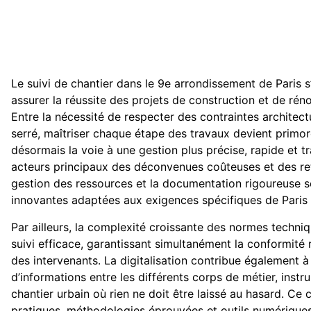
Le suivi de chantier dans le 9e arrondissement de Par
assurer la réussite des projets de construction et de rén
Entre la nécessité de respecter des contraintes architectu
serré, maîtriser chaque étape des travaux devient primord
désormais la voie à une gestion plus précise, rapide et t
acteurs principaux des déconvenues coûteuses et des ret
gestion des ressources et la documentation rigoureuse se
innovantes adaptées aux exigences spécifiques de Paris
Par ailleurs, la complexité croissante des normes techni
suivi efficace, garantissant simultanément la conformité r
des intervenants. La digitalisation contribue également à
d’informations entre les différents corps de métier, inst
chantier urbain où rien ne doit être laissé au hasard. Ce 
pratiques, méthodologies éprouvées et outils numériques