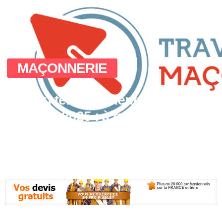
MAÇONNERIE
Prix du terrassement au mètre
carré en 2025 : à quoi s’attendre
?
novembre 6, 2025
No Comments