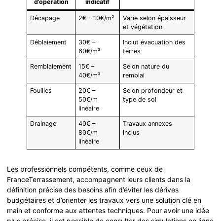
d’opération
indicatif
Décapage
2€ – 10€/m²
Varie selon épaisseur
et végétation
Déblaiement
30€ –
Inclut évacuation des
60€/m³
terres
Remblaiement
15€ –
Selon nature du
40€/m³
remblai
Fouilles
20€ –
Selon profondeur et
50€/m
type de sol
linéaire
Drainage
40€ –
Travaux annexes
80€/m
inclus
linéaire
Les professionnels compétents, comme ceux de
FranceTerrassement, accompagnent leurs clients dans la
définition précise des besoins afin d’éviter les dérives
budgétaires et d’orienter les travaux vers une solution clé en
main et conforme aux attentes techniques. Pour avoir une idée
plus précise, il est possible de consulter des simulations en ligne