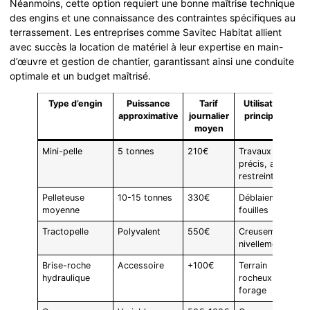
Néanmoins, cette option requiert une bonne maîtrise technique
des engins et une connaissance des contraintes spécifiques au
terrassement. Les entreprises comme Savitec Habitat allient
avec succès la location de matériel à leur expertise en main-
d’œuvre et gestion de chantier, garantissant ainsi une conduite
optimale et un budget maîtrisé.
Type d’engin
Puissance
Tarif
Utilisations
approximative
journalier
principales
moyen
Mini-pelle
5 tonnes
210€
Travaux
précis, accès
restreint
Pelleteuse
10-15 tonnes
330€
Déblaiement,
moyenne
fouilles
Tractopelle
Polyvalent
550€
Creusement,
nivellement
Brise-roche
Accessoire
+100€
Terrain
hydraulique
rocheux,
forage