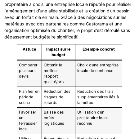
propriétaire a choisi une entreprise locale réputée pour réaliser
l’aménagement d’une allée stabilisée et la création d’un bassin,
avec un forfait clé en main. Grâce à des négociations sur les
matériaux avec des partenaires comme Castorama et une
organisation optimisée du chantier, le projet s’est déroulé sans
dépassement budgétaire significatif.
Astuce
Impact sur le
Exemple concret
budget
Comparer
Obtenir le
Choix d’une entreprise
plusieurs
meilleur
locale de confiance
devis
rapport
qualité/prix
Planifier en
Réduction des
Réduction des frais
période
risques de
supplémentaires liés à
sèche
retards
la météo
Favoriser
Baisse des
Utilisation d’un
un
coûts
prestataire local
terrassier
logistiques
reconnu
local
Utiliser
Économie sur
Réduction des achats