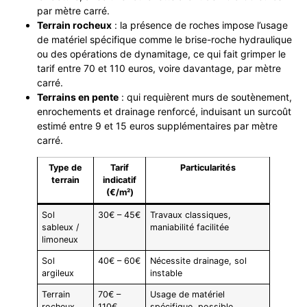
par mètre carré.
Terrain rocheux
: la présence de roches impose l’usage
de matériel spécifique comme le brise-roche hydraulique
ou des opérations de dynamitage, ce qui fait grimper le
tarif entre 70 et 110 euros, voire davantage, par mètre
carré.
Terrains en pente
: qui requièrent murs de soutènement,
enrochements et drainage renforcé, induisant un surcoût
estimé entre 9 et 15 euros supplémentaires par mètre
carré.
Type de
Tarif
Particularités
terrain
indicatif
(€/m²)
Sol
30€ – 45€
Travaux classiques,
sableux /
maniabilité facilitée
limoneux
Sol
40€ – 60€
Nécessite drainage, sol
argileux
instable
Terrain
70€ –
Usage de matériel
rocheux
110€
spécifique, possible